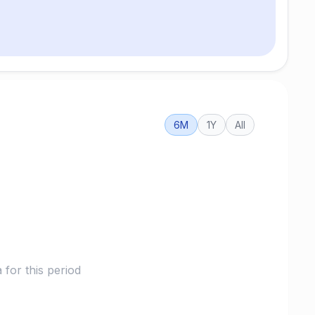
6M
1Y
All
for this period