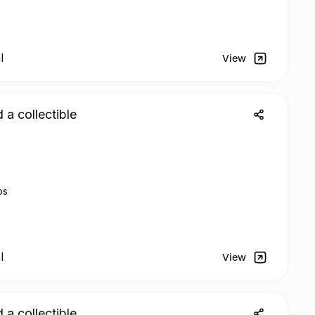
l
View
 a collectible
os
l
View
 a collectible