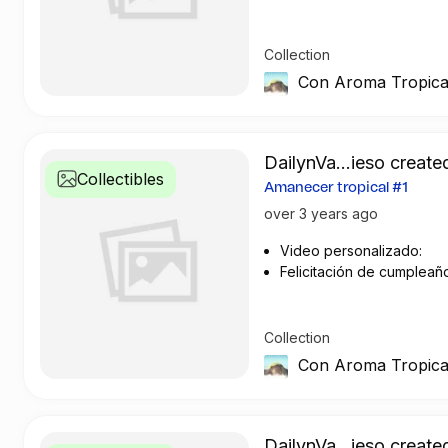
Collection
Con Aroma Tropica
DailynVa...ieso created
Collectibles
Amanecer tropical #1
over 3 years ago
Video personalizado:
Felicitación de cumpleañ
Saludo particular
Collection
Con Aroma Tropica
DailynVa...ieso created