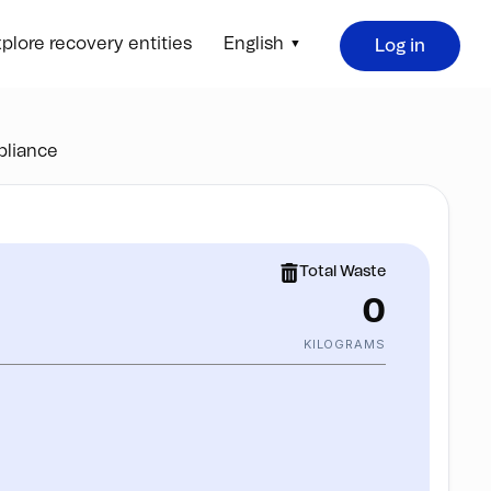
plore recovery entities
English
Log in
liance
Total Waste
0
KILOGRAMS