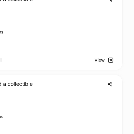
os
l
View
 a collectible
os