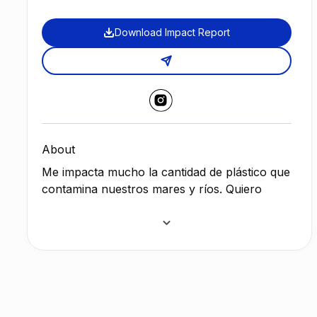
Download Impact Report
About
Me impacta mucho la cantidad de plástico que
contamina nuestros mares y ríos. Quiero
hacer algo para contribuir a su recuperación
y apoyar a los recuperadores de desechos
con su labor. ¿Me ayudas?