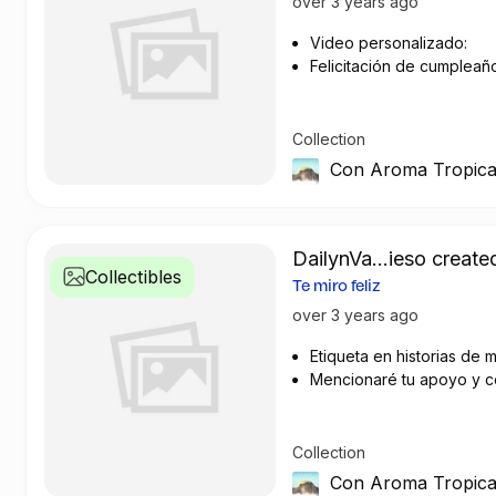
over 3 years ago
Video personalizado:
Felicitación de cumpleañ
Saludo particular
Collection
Con Aroma Tropica
DailynVa...ieso created
Collectibles
Te miro feliz
over 3 years ago
Etiqueta en historias de m
Mencionaré tu apoyo y c
la recuperación de plásti
Collection
Con Aroma Tropica