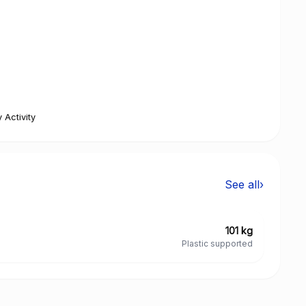
 Activity
See all
›
101 kg
Plastic supported