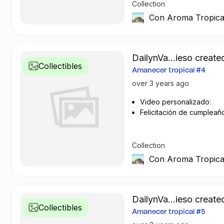
Collection
Con Aroma Tropica
DailynVa...ieso created
Collectibles
Amanecer tropical #4
over 3 years ago
Video personalizado:
Felicitación de cumpleañ
Saludo particular
Collection
Con Aroma Tropica
DailynVa...ieso created
Collectibles
Amanecer tropical #5