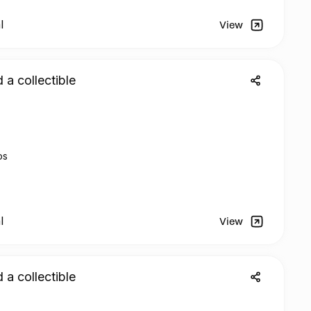
l
View
 a collectible
os
l
View
 a collectible