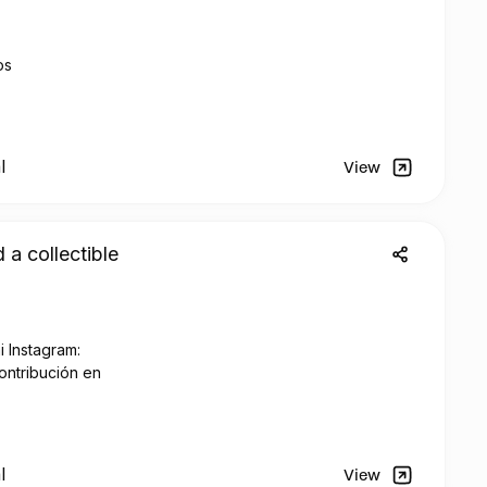
os
l
View
 a collectible
i Instagram:
ontribución en
co.
l
View