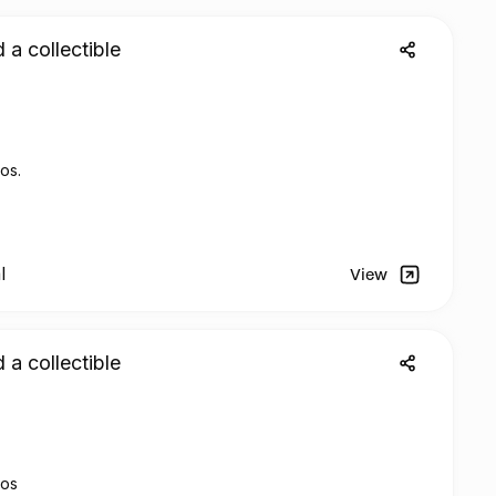
 a collectible
os.
l
View
 a collectible
tos