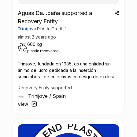
Aguas Da...paña supported a
Recovery Entity
Trinijove
Plastic Credit
1
almost 2 years ago
600 kg
plastic recovered
Trinijove, fundada en 1985, es una entidad sin
ánimo de lucro dedicada a la inserción
sociolaboral de colectivos en riesgo de exclusión
social, con un enfoque innovador que combina
Recovery Entity supported
formación y promoción ocupacional. A través de
Trinijove
/
Spain
su empresa de inserción, Trinijove realiza tareas
en sectores como el reciclaje, la gestión de
View
residuos, jardinería, y la rehabilitación