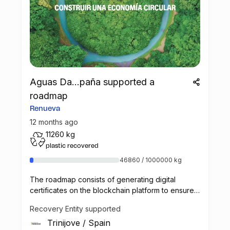
Aguas Da...paña supported a
roadmap
Renueva
12 months ago
11260 kg
plastic recovered
46860 / 1000000 kg
The roadmap consists of generating digital
certificates on the blockchain platform to ensure
transparent,
Recovery Entity supported
public access to Danone´s plastic recovery
Trinijove
/
Spain
Project called Renueva.