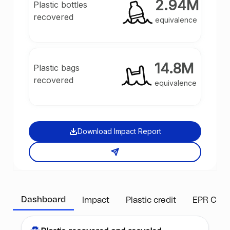
2.94M
Plastic bottles
recovered
equivalence
14.8M
Plastic bags
recovered
equivalence
Download Impact Report
Dashboard
Impact
Plastic credit
EPR Com