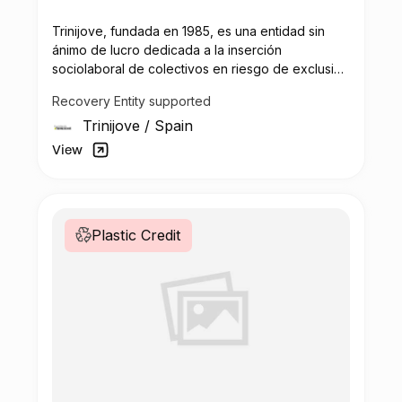
Trinijove, fundada en 1985, es una entidad sin
ánimo de lucro dedicada a la inserción
sociolaboral de colectivos en riesgo de exclusión
social, con un enfoque innovador que combina
Recovery Entity supported
formación y promoción ocupacional. A través de
Trinijove
/
Spain
su empresa de inserción, Trinijove realiza tareas
en sectores como el reciclaje, la gestión de
View
residuos, jardinería, y la rehabilitación
Plastic Credit