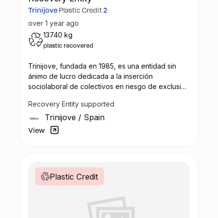
Trinijove
Plastic Credit
2
over 1 year ago
13740 kg
plastic recovered
Trinijove, fundada en 1985, es una entidad sin
ánimo de lucro dedicada a la inserción
sociolaboral de colectivos en riesgo de exclusión
social, con un enfoque innovador que combina
Recovery Entity supported
formación y promoción ocupacional. A través de
Trinijove
/
Spain
su empresa de inserción, Trinijove realiza tareas
en sectores como el reciclaje, la gestión de
View
residuos, jardinería, y la rehabilitación
Plastic Credit