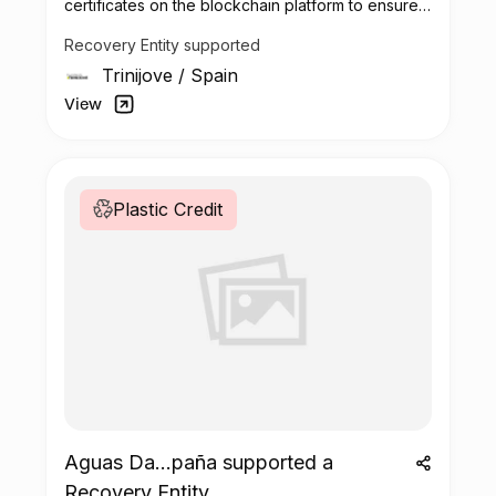
certificates on the blockchain platform to ensure
transparent,
Recovery Entity supported
public access to Danone´s plastic recovery
Trinijove
/
Spain
Project called Renueva.
View
Plastic Credit
Aguas Da...paña supported a
Recovery Entity