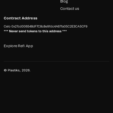
Blog
Contact us
Contract Address
Celo
0x27cd006548dF7C8c8e9fdc4A67fa05C2E3CA5CF9
*** Never send tokens to this address ***
Explore Refi App
©
Plastiks
, 2026.