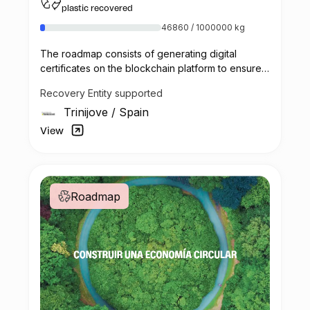
plastic recovered
46860 / 1000000 kg
The roadmap consists of generating digital
certificates on the blockchain platform to ensure
transparent,
Recovery Entity supported
public access to Danone´s plastic recovery
Trinijove
/
Spain
Project called Renueva.
View
Roadmap