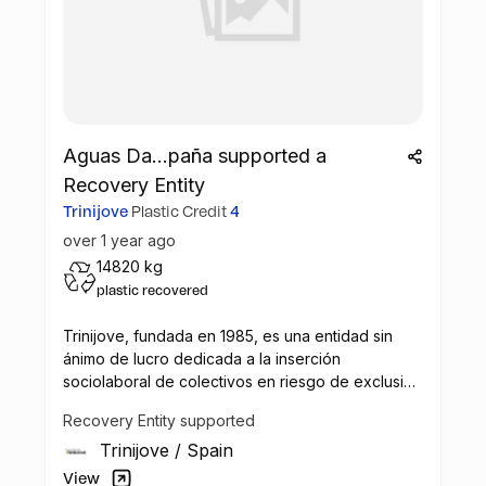
Aguas Da...paña supported a
Recovery Entity
Trinijove
Plastic Credit
4
over 1 year ago
14820 kg
plastic recovered
Trinijove, fundada en 1985, es una entidad sin
ánimo de lucro dedicada a la inserción
sociolaboral de colectivos en riesgo de exclusión
social, con un enfoque innovador que combina
Recovery Entity supported
formación y promoción ocupacional. A través de
Trinijove
/
Spain
su empresa de inserción, Trinijove realiza tareas
en sectores como el reciclaje, la gestión de
View