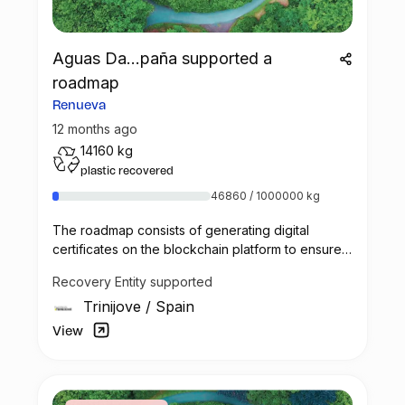
Aguas Da...paña supported a
roadmap
Renueva
12 months ago
14160 kg
plastic recovered
46860 / 1000000 kg
The roadmap consists of generating digital
certificates on the blockchain platform to ensure
transparent,
Recovery Entity supported
public access to Danone´s plastic recovery
Trinijove
/
Spain
Project called Renueva.
View